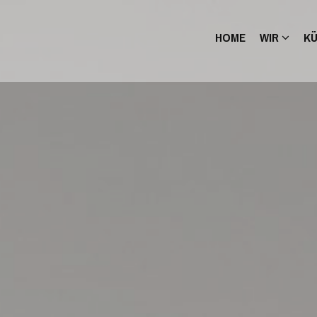
HOME
WIR
K